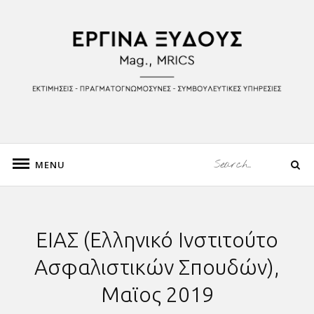
Skip
to
Ιστορικός Τέχνης, Mag. Πανεπιστημίου Βιέννης
content
ΕΡΓΙΝΑ ΞΥΔΟΥΣ
Search
MENU
Search
for:
ΕΙΑΣ (Ελληνικό Ινστιτούτο
Ασφαλιστικών Σπουδών),
Μαϊος 2019