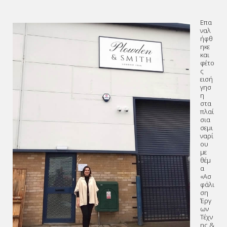
Επα
ναλ
ήφθ
ηκε
και
φέτο
ς
εισή
γησ
η
στα
πλαί
σια
σεμι
ναρί
ου
με
θέμ
α
«Ασ
φάλι
ση
Έργ
ων
Τέχν
ης &