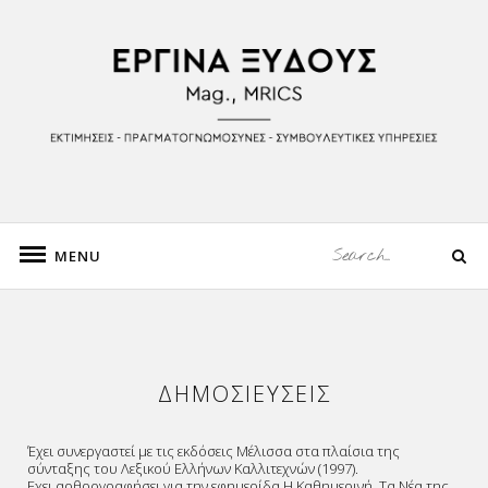
Skip
to
Ιστορικός Τέχνης, Mag. Πανεπιστημίου Βιέννης
content
ΕΡΓΙΝΑ ΞΥΔΟΥΣ
Search
MENU
Search
for:
ΔΗΜΟΣΙΕΥΣΕΙΣ
Έχει συνεργαστεί με τις εκδόσεις Μέλισσα στα πλαίσια της
σύνταξης του Λεξικού Ελλήνων Καλλιτεχνών (1997).
Εχει αρθρογραφήσει για την εφημερίδα Η Καθημερινή, Τα Νέα της