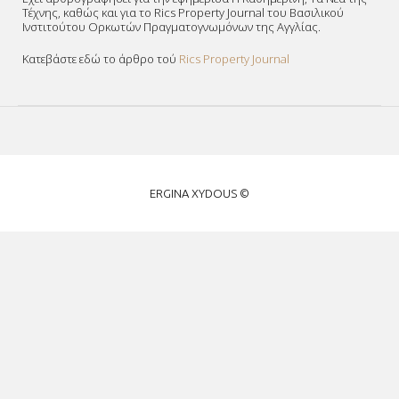
Τέχνης, καθώς και για το Rics Property Journal του Βασιλικού
Ινστιτούτου Ορκωτών Πραγματογνωμόνων της Αγγλίας.
Κατεβάστε εδώ το άρθρο τού
Rics Property Journal
ΕΡΓΙΝΑ
ERGINA XYDOUS ©
ΞΥΔΟΥΣ