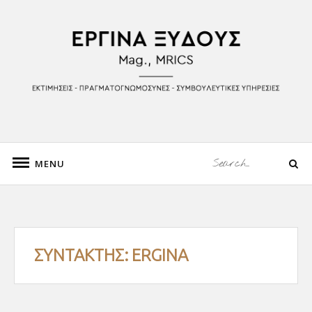
Skip
to
Ιστορικός Τέχνης, Mag. Πανεπιστημίου Βιέννης
content
ΕΡΓΙΝΑ ΞΥΔΟΥΣ
Search
MENU
Search
for:
ΣΥΝΤΆΚΤΗΣ:
ERGINA